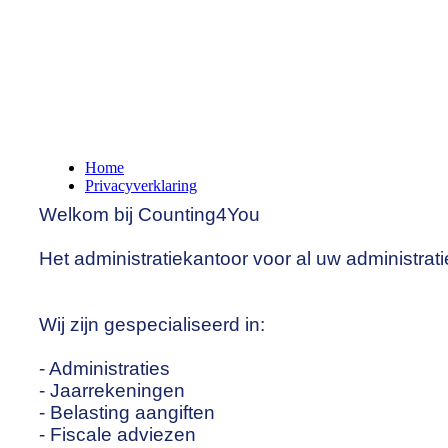
You can place your slogan here.
This would also be a great spot for a top pro
Home
Privacyverklaring
Welkom bij Counting4You
Het administratiekantoor voor al uw administra
Wij zijn gespecialiseerd in:
- Administraties
- Jaarrekeningen
- Belasting aangiften
- Fiscale adviezen